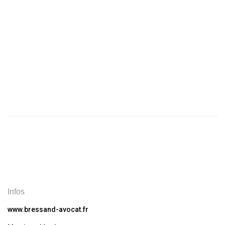
Infos
www.bressand-avocat.fr